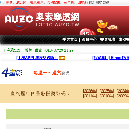
大樂透
、
威力彩
、
賓果賓果
、
今彩539
、
三星彩
、
四星彩
最新開獎號碼！
樂透首頁
會員中心
樂透論壇
虛擬
|
»
[ 今彩539 ]
[報牌] 獨支
(813) 07/29 11:27
»
[ 今彩539 ]
[報牌] 獨支
(813) 07/29 11:09
[手機APP] 奧索樂透助手
[店家專用] BingoT
每週一 ~ 週六
開獎
[2026年]
[2025年]
[2024年
查詢歷年四星彩開獎號碼：
[2011年]
[2010年]
[2009年