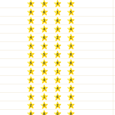
9
5
4
6
8
6
1
5
9
3
6
4
3
4
3
4
4
6
2
1
5
9
4
3
1
5
0
8
5
0
9
8
2
6
1
5
0
4
7
4
8
4
4
5
5
1
6
8
2
0
2
2
8
8
0
9