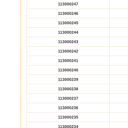
113000247
113000246
113000245
113000244
113000243
113000242
113000241
113000240
113000239
113000238
113000237
113000236
113000235
113000234