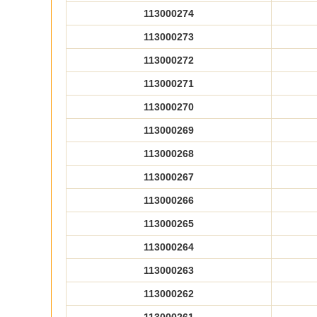
113000274
113000273
113000272
113000271
113000270
113000269
113000268
113000267
113000266
113000265
113000264
113000263
113000262