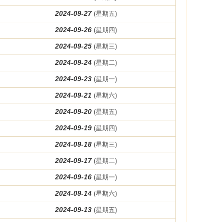
2024-09-27
(星期五)
2024-09-26
(星期四)
2024-09-25
(星期三)
2024-09-24
(星期二)
2024-09-23
(星期一)
2024-09-21
(星期六)
2024-09-20
(星期五)
2024-09-19
(星期四)
2024-09-18
(星期三)
2024-09-17
(星期二)
2024-09-16
(星期一)
2024-09-14
(星期六)
2024-09-13
(星期五)