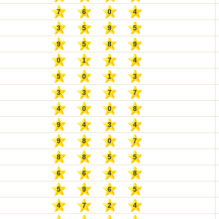
7
6
0
4
3
5
9
5
9
5
8
9
0
1
7
4
5
0
1
3
3
3
7
7
4
0
0
8
9
4
3
4
9
8
0
7
8
8
5
5
6
6
4
8
5
9
6
5
4
7
2
4