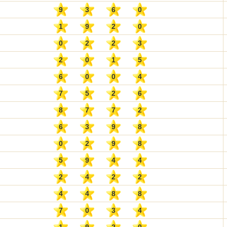
9
3
6
0
1
9
2
0
0
2
2
3
2
0
1
5
6
0
0
4
7
5
2
6
8
7
7
2
6
3
9
8
0
2
9
8
5
9
4
4
2
4
2
2
4
4
8
8
7
0
3
4