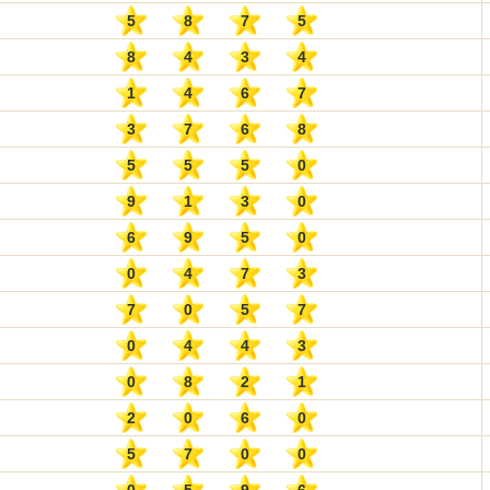
5
8
7
5
8
4
3
4
1
4
6
7
3
7
6
8
5
5
5
0
9
1
3
0
6
9
5
0
0
4
7
3
7
0
5
7
0
4
4
3
0
8
2
1
2
0
6
0
5
7
0
0