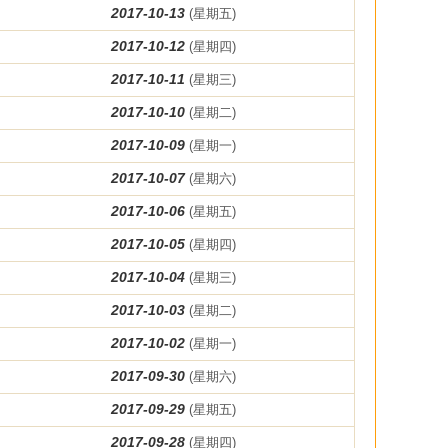
2017-10-13
(星期五)
2017-10-12
(星期四)
2017-10-11
(星期三)
2017-10-10
(星期二)
2017-10-09
(星期一)
2017-10-07
(星期六)
2017-10-06
(星期五)
2017-10-05
(星期四)
2017-10-04
(星期三)
2017-10-03
(星期二)
2017-10-02
(星期一)
2017-09-30
(星期六)
2017-09-29
(星期五)
2017-09-28
(星期四)