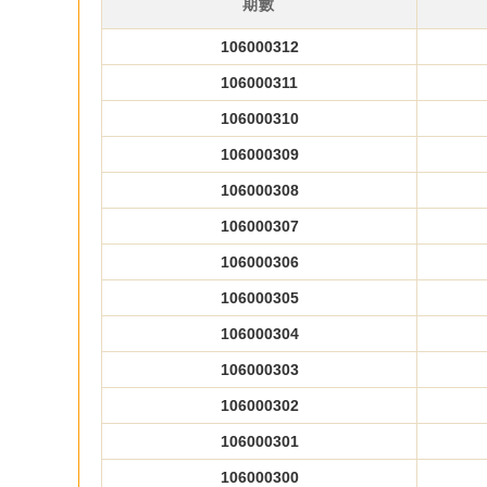
期數
106000312
106000311
106000310
106000309
106000308
106000307
106000306
106000305
106000304
106000303
106000302
106000301
106000300