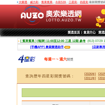
大樂透
、
威力彩
、
賓果賓果
、
今彩539
、
三星彩
、
四星彩
最新開獎號
樂透首頁
會員中心
樂透
|
»
[ 賓果賓果 ]
[報牌] 11:00至12:00 三星 12期 參考
(813) 07/29 
[手機APP] 奧索樂透助手
[店家專用
每週一 ~ 週六
開獎
[2026年]
[202
查詢歷年四星彩開獎號碼：
[2011年]
[201