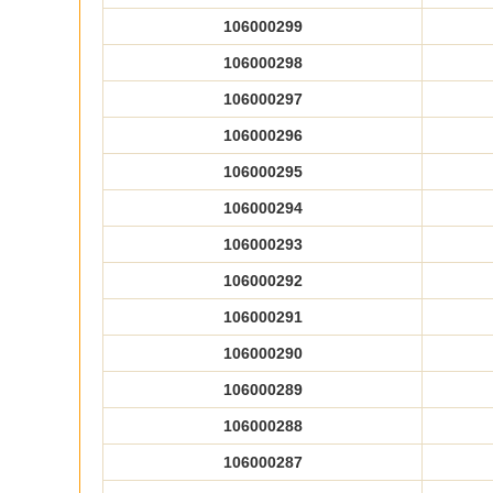
106000299
106000298
106000297
106000296
106000295
106000294
106000293
106000292
106000291
106000290
106000289
106000288
106000287