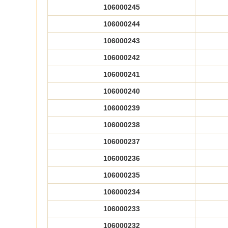
106000245
106000244
106000243
106000242
106000241
106000240
106000239
106000238
106000237
106000236
106000235
106000234
106000233
106000232