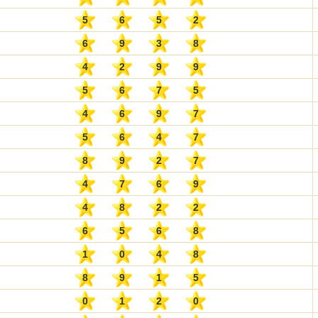
5
6
5
2
6
9
3
8
4
2
9
9
5
6
7
5
4
6
9
7
5
6
4
7
8
9
2
7
4
7
6
9
4
8
2
2
6
5
6
8
1
0
4
8
8
9
1
5
0
1
2
0