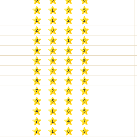
0
5
9
6
8
1
9
5
1
1
2
2
2
0
5
6
8
8
1
0
9
2
8
3
2
9
0
9
3
2
3
5
5
5
9
4
7
2
0
7
9
5
5
9
4
1
6
5
7
1
4
7
7
1
0
9