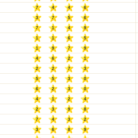
7
4
4
6
3
7
5
6
7
1
4
9
1
1
6
5
1
9
7
9
4
6
2
1
2
2
7
3
5
5
3
0
6
2
3
0
4
1
2
4
2
3
9
8
7
4
3
2
3
6
8
9