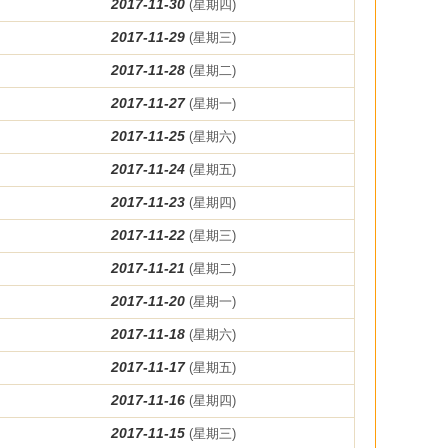
2017-11-30
(星期四)
2017-11-29
(星期三)
2017-11-28
(星期二)
2017-11-27
(星期一)
2017-11-25
(星期六)
2017-11-24
(星期五)
2017-11-23
(星期四)
2017-11-22
(星期三)
2017-11-21
(星期二)
2017-11-20
(星期一)
2017-11-18
(星期六)
2017-11-17
(星期五)
2017-11-16
(星期四)
2017-11-15
(星期三)