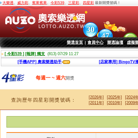
大樂透
、
威力彩
、
賓果賓果
、
今彩539
、
三星彩
、
四星彩
最新開獎號碼！
樂透首頁
會員中心
樂透論壇
虛擬
|
»
[ 今彩539 ]
[報牌] 獨支
(813) 07/29 11:09
[手機APP] 奧索樂透助手
[店家專用] BingoT
每週一 ~ 週六
開獎
[2026年]
[2025年]
[2024年
查詢歷年四星彩開獎號碼：
[2011年]
[2010年]
[2009年