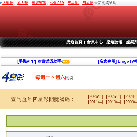
大樂透
、
威力彩
、
賓果賓果
、
今彩539
、
三星彩
、
四星彩
最新開獎號碼！
樂透首頁
會員中心
樂透論壇
虛擬
|
[手機APP] 奧索樂透助手
[店家專用] BingoT
每週一 ~ 週六
開獎
[2026年]
[2025年]
[2024年
查詢歷年四星彩開獎號碼：
[2011年]
[2010年]
[2009年