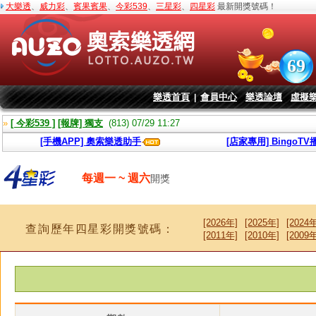
大樂透
、
威力彩
、
賓果賓果
、
今彩539
、
三星彩
、
四星彩
最新開獎號碼！
樂透首頁
會員中心
樂透論壇
虛擬
|
»
[ 今彩539 ]
[報牌] 獨支
(813) 07/29 11:27
»
[ 今彩539 ]
[報牌] 獨支
(813) 07/29 11:09
[手機APP] 奧索樂透助手
[店家專用] BingoT
每週一 ~ 週六
開獎
[2026年]
[2025年]
[2024年
查詢歷年四星彩開獎號碼：
[2011年]
[2010年]
[2009年