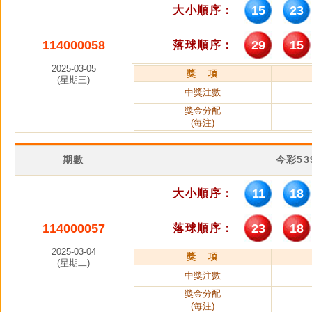
15
23
大小順序：
114000058
29
15
落球順序：
2025-03-05
獎 項
(星期三)
中獎注數
獎金分配
(每注)
期數
今彩5
11
18
大小順序：
114000057
23
18
落球順序：
2025-03-04
獎 項
(星期二)
中獎注數
獎金分配
(每注)