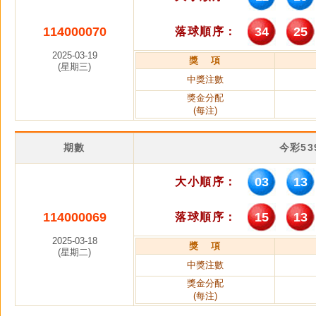
114000070
34
25
落球順序：
2025-03-19
獎 項
(星期三)
中獎注數
獎金分配
(每注)
期數
今彩5
03
13
大小順序：
114000069
15
13
落球順序：
2025-03-18
獎 項
(星期二)
中獎注數
獎金分配
(每注)