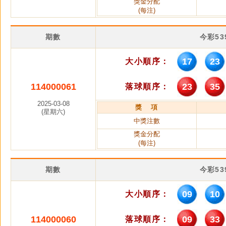
獎金分配
(每注)
期數
今彩5
17
23
大小順序：
114000061
23
35
落球順序：
2025-03-08
獎 項
(星期六)
中獎注數
獎金分配
(每注)
期數
今彩5
09
10
大小順序：
114000060
09
33
落球順序：