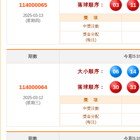
114000065
03
11
落球順序：
2025-03-13
獎 項
(星期四)
中獎注數
獎金分配
(每注)
期數
今彩5
06
14
大小順序：
114000064
30
33
落球順序：
2025-03-12
獎 項
(星期三)
中獎注數
獎金分配
(每注)
期數
今彩5