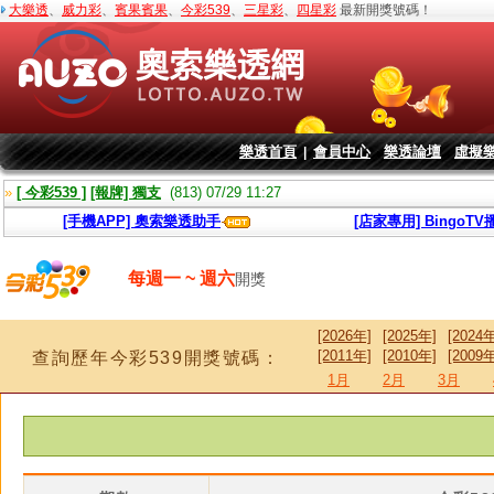
大樂透
、
威力彩
、
賓果賓果
、
今彩539
、
三星彩
、
四星彩
最新開獎號碼！
樂透首頁
會員中心
樂透論壇
虛擬
|
»
[ 今彩539 ]
[報牌] 獨支
(813) 07/29 11:09
[手機APP] 奧索樂透助手
[店家專用] BingoT
每週一 ~ 週六
開獎
[2026年]
[2025年]
[2024年
[2011年]
[2010年]
[2009年
查詢歷年今彩539開獎號碼：
1月
2月
3月