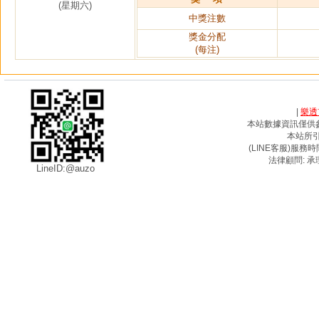
(星期六)
中獎注數
獎金分配
(每注)
|
樂透
本站數據資訊僅供
本站所
(LINE客服)服務時間
法律顧問: 承
LineID:@auzo