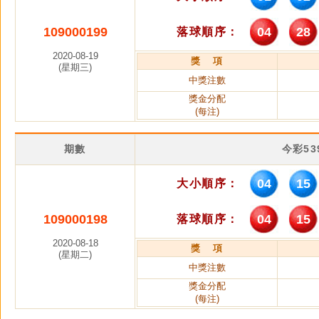
109000199
04
28
落球順序：
2020-08-19
獎 項
(星期三)
中獎注數
獎金分配
(每注)
期數
今彩5
04
15
大小順序：
109000198
04
15
落球順序：
2020-08-18
獎 項
(星期二)
中獎注數
獎金分配
(每注)