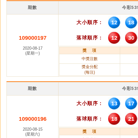
期數
今彩5
12
18
大小順序：
109000197
12
30
落球順序：
2020-08-17
獎 項
(星期一)
中獎注數
獎金分配
(每注)
期數
今彩5
13
17
大小順序：
109000196
18
21
落球順序：
2020-08-15
獎 項
(星期六)