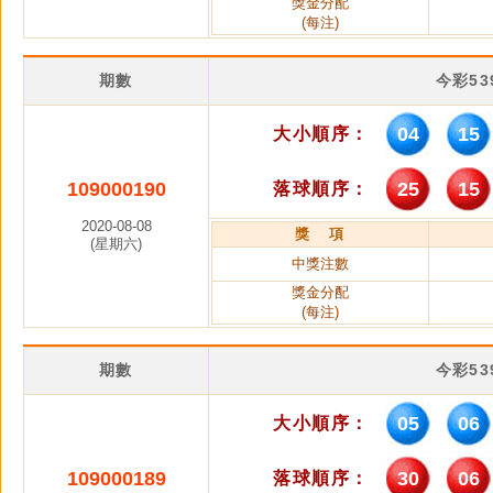
獎金分配
(每注)
期數
今彩5
04
15
大小順序：
109000190
25
15
落球順序：
2020-08-08
獎 項
(星期六)
中獎注數
獎金分配
(每注)
期數
今彩5
05
06
大小順序：
109000189
30
06
落球順序：