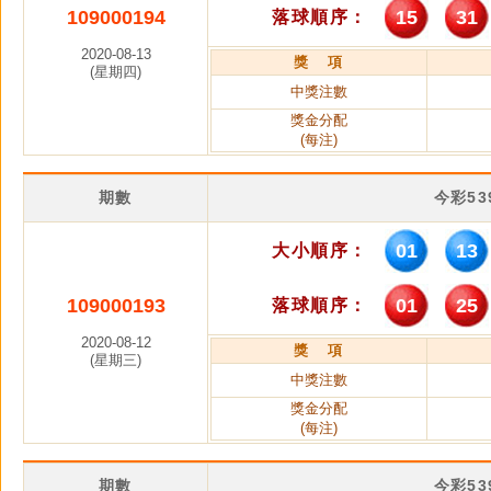
109000194
15
31
落球順序：
2020-08-13
獎 項
(星期四)
中獎注數
獎金分配
(每注)
期數
今彩5
01
13
大小順序：
109000193
01
25
落球順序：
2020-08-12
獎 項
(星期三)
中獎注數
獎金分配
(每注)
期數
今彩5