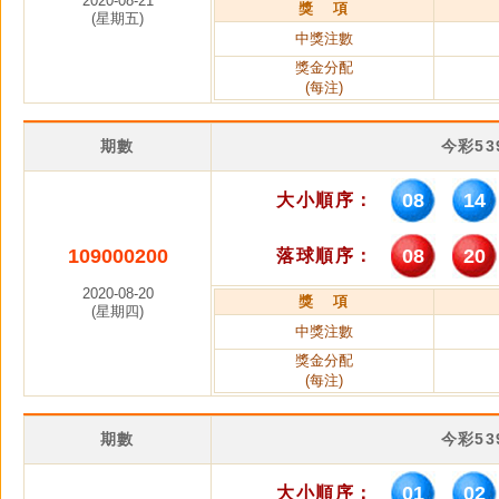
2020-08-21
獎 項
(星期五)
中獎注數
獎金分配
(每注)
期數
今彩5
08
14
大小順序：
109000200
08
20
落球順序：
2020-08-20
獎 項
(星期四)
中獎注數
獎金分配
(每注)
期數
今彩5
01
02
大小順序：