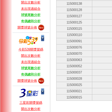
開出次數分析
115000138
未出現過組合
115000128
球號尾數分析
115000127
奇偶總和分析
115000125
開獎球號分佈
115000115
115000110
115000091
115000076
今彩539開獎號碼
115000070
開出次數分析
115000063
未出現過組合
115000052
球號尾數分析
115000037
奇偶總和分析
115000028
開獎球號分佈
115000025
115000021
115000015
三星彩開獎號碼
開出次數分析