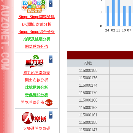
Bingo Bingo開獎號碼
(未)開出次數分析
Bingo Bingo綜合分析
拖號及跳期分析
開獎球號分佈
期數
115000188
威力彩開獎號碼
115000176
開出次數分析
115000174
球號尾數分析
115000170
奇偶總和分析
115000166
開獎球號分佈
115000162
115000161
115000158
大樂透開獎號碼
115000147