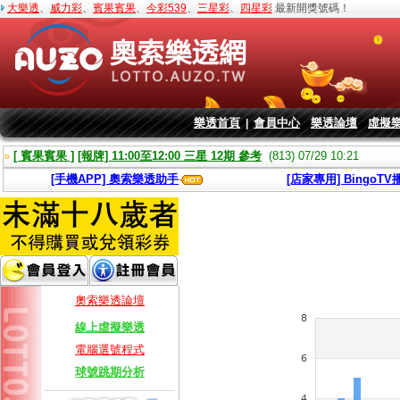
大樂透
、
威力彩
、
賓果賓果
、
今彩539
、
三星彩
、
四星彩
最新開獎號碼！
樂透首頁
會員中心
樂透論壇
虛擬
|
»
[ 賓果賓果 ]
[報牌] 11:00至12:00 三星 12期 參考
(813) 07/29 10:21
[手機APP] 奧索樂透助手
[店家專用] BingoT
奧索樂透論壇
線上虛擬樂透
電腦選號程式
球號跳期分析