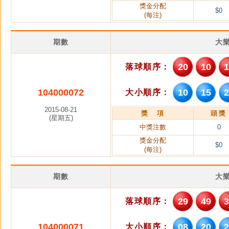
獎金分配
$0
(每注)
期數
大
20
10
1
落球順序：
104000072
10
15
2
大小順序：
2015-08-21
獎 項
頭獎
(星期五)
中獎注數
0
獎金分配
$0
(每注)
期數
大
29
49
3
落球順序：
104000071
08
20
2
大小順序：