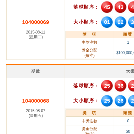
45
43
4
落球順序：
104000069
01
02
3
大小順序：
2015-08-11
獎 項
頭獎
(星期二)
中獎注數
1
獎金分配
$100,000,
(每注)
期數
大
25
36
2
落球順序：
104000068
25
26
2
大小順序：
2015-08-07
獎 項
頭獎
(星期五)
中獎注數
0
獎金分配
$0