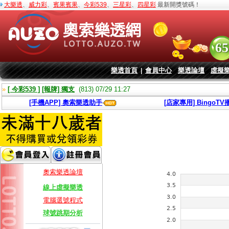
大樂透
、
威力彩
、
賓果賓果
、
今彩539
、
三星彩
、
四星彩
最新開獎號碼！
樂透首頁
會員中心
樂透論壇
虛擬
|
»
[ 今彩539 ]
[報牌] 獨支
(813) 07/29 11:27
[手機APP] 奧索樂透助手
[店家專用] BingoT
奧索樂透論壇
線上虛擬樂透
電腦選號程式
球號跳期分析