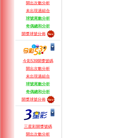
開出次數分析
未出現過組合
球號尾數分析
奇偶總和分析
開獎球號分佈
今彩539開獎號碼
開出次數分析
未出現過組合
球號尾數分析
奇偶總和分析
開獎球號分佈
三星彩開獎號碼
開出次數分析