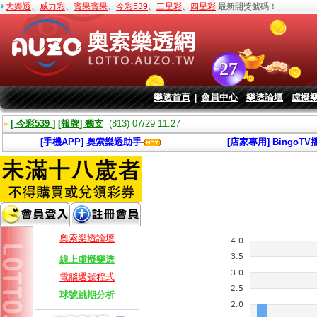
大樂透
、
威力彩
、
賓果賓果
、
今彩539
、
三星彩
、
四星彩
最新開獎號碼！
樂透首頁
會員中心
樂透論壇
虛擬
|
»
[ 今彩539 ]
[報牌] 獨支
(813) 07/29 11:27
[手機APP] 奧索樂透助手
[店家專用] BingoT
奧索樂透論壇
線上虛擬樂透
電腦選號程式
球號跳期分析