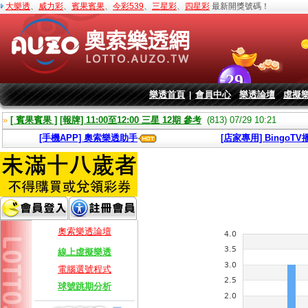
大樂透
、
威力彩
、
賓果賓果
、
今彩539
、
三星彩
、
四星彩
最新開獎號碼！
樂透首頁
會員中心
樂透論壇
虛擬
|
»
[ 賓果賓果 ]
[報牌] 11:00至12:00 三星 12期 參考
(813) 07/29 10:21
[手機APP] 奧索樂透助手
[店家專用] BingoT
奧索樂透論壇
線上虛擬樂透
電腦選號程式
球號跳期分析