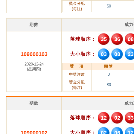
獎金分配
$0
(每注)
期數
威力
35
36
08
落球順序：
109000103
03
08
23
大小順序：
2020-12-24
獎 項
頭獎
(星期四)
中獎注數
0
獎金分配
$0
(每注)
期數
威力
12
02
33
落球順序：
109000102
02
06
12
大小順序：