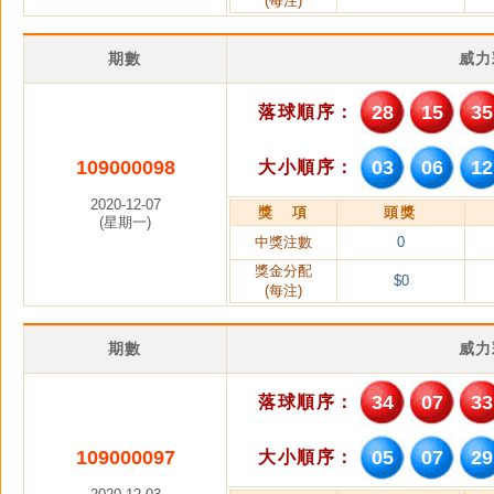
(每注)
期數
威力
28
15
35
落球順序：
109000098
03
06
12
大小順序：
2020-12-07
獎 項
頭獎
(星期一)
中獎注數
0
獎金分配
$0
(每注)
期數
威力
34
07
33
落球順序：
109000097
05
07
29
大小順序：