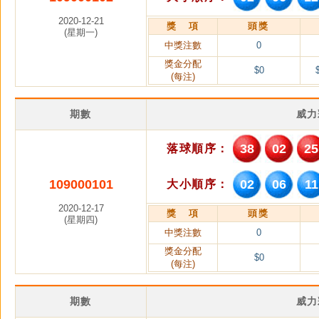
2020-12-21
獎 項
頭獎
(星期一)
中獎注數
0
獎金分配
$0
(每注)
期數
威力
38
02
25
落球順序：
109000101
02
06
11
大小順序：
2020-12-17
獎 項
頭獎
(星期四)
中獎注數
0
獎金分配
$0
(每注)
期數
威力