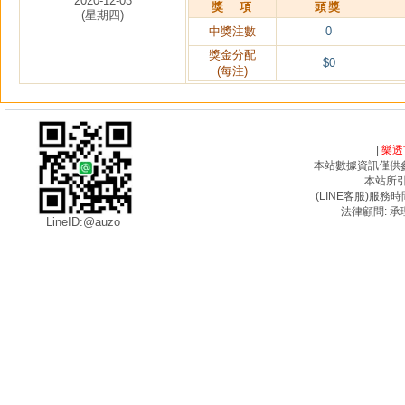
2020-12-03
獎 項
頭獎
(星期四)
中獎注數
0
獎金分配
$0
(每注)
|
樂透
本站數據資訊僅供
本站所
(LINE客服)服務時間
法律顧問: 承
LineID:@auzo