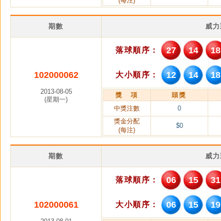
(每注)
期數
威力
27
14
18
落球順序：
102000062
12
14
18
大小順序：
2013-08-05
獎 項
頭獎
(星期一)
中獎注數
0
獎金分配
$0
(每注)
期數
威力
06
15
31
落球順序：
102000061
06
15
19
大小順序：