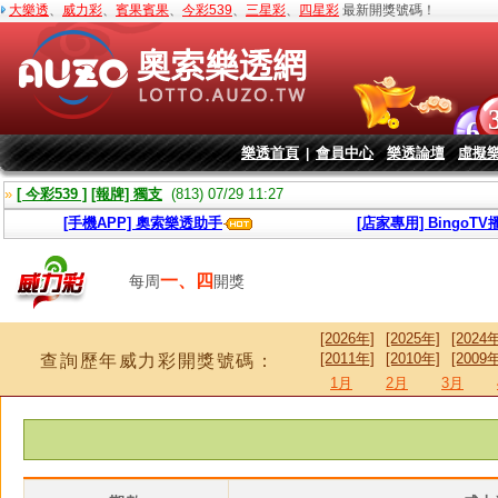
大樂透
、
威力彩
、
賓果賓果
、
今彩539
、
三星彩
、
四星彩
最新開獎號碼！
樂透首頁
會員中心
樂透論壇
虛擬
|
»
[ 今彩539 ]
[報牌] 獨支
(813) 07/29 11:27
[手機APP] 奧索樂透助手
[店家專用] BingoT
一、四
每周
開獎
[2026年]
[2025年]
[2024年
[2011年]
[2010年]
[2009年
查詢歷年威力彩開獎號碼：
1月
2月
3月