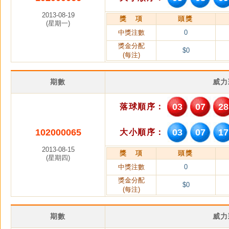
2013-08-19
獎 項
頭獎
(星期一)
中獎注數
0
獎金分配
$0
(每注)
期數
威力
03
07
28
落球順序：
102000065
03
07
17
大小順序：
2013-08-15
獎 項
頭獎
(星期四)
中獎注數
0
獎金分配
$0
(每注)
期數
威力