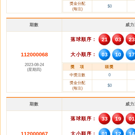
獎金分配
$0
(每注)
期數
威力
21
03
23
落球順序：
112000068
03
10
17
大小順序：
2023-08-24
獎 項
頭獎
(星期四)
中獎注數
0
獎金分配
$0
(每注)
期數
威力
33
19
01
落球順序：
112000067
01
12
14
大小順序：