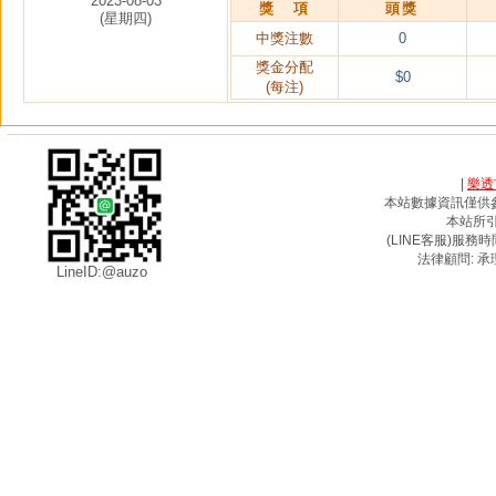
2023-08-03
獎 項
頭獎
(星期四)
中獎注數
0
獎金分配
$0
(每注)
|
樂透
本站數據資訊僅供
本站所
(LINE客服)服務時間
法律顧問: 承
LineID:@auzo