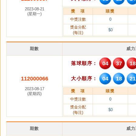
2023-08-21
獎 項
頭獎
(星期一)
中獎注數
0
獎金分配
$0
(每注)
期數
威力
04
37
18
落球順序：
112000066
04
18
21
大小順序：
2023-08-17
獎 項
頭獎
(星期四)
中獎注數
0
獎金分配
$0
(每注)
期數
威力