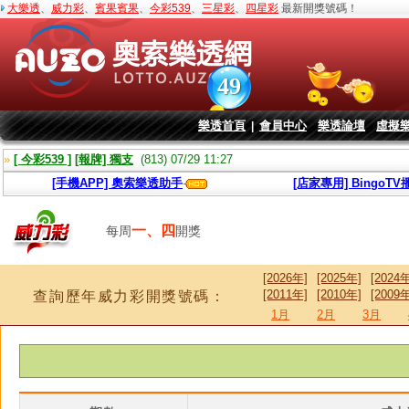
大樂透
、
威力彩
、
賓果賓果
、
今彩539
、
三星彩
、
四星彩
最新開獎號碼！
樂透首頁
會員中心
樂透論壇
虛擬
|
»
[ 今彩539 ]
[報牌] 獨支
(813) 07/29 11:27
[手機APP] 奧索樂透助手
[店家專用] BingoT
一、四
每周
開獎
[2026年]
[2025年]
[2024年
[2011年]
[2010年]
[2009年
查詢歷年威力彩開獎號碼：
1月
2月
3月