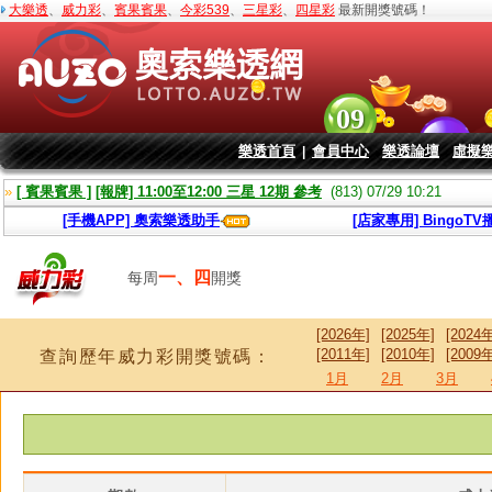
大樂透
、
威力彩
、
賓果賓果
、
今彩539
、
三星彩
、
四星彩
最新開獎號碼！
樂透首頁
會員中心
樂透論壇
虛擬
|
»
[ 賓果賓果 ]
[報牌] 11:00至12:00 三星 12期 參考
(813) 07/29 10:21
[手機APP] 奧索樂透助手
[店家專用] BingoT
一、四
每周
開獎
[2026年]
[2025年]
[2024年
[2011年]
[2010年]
[2009年
查詢歷年威力彩開獎號碼：
1月
2月
3月