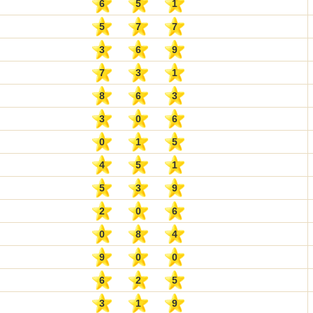
6
5
1
5
7
7
3
6
9
7
3
1
8
6
3
3
0
6
0
1
5
4
5
1
5
3
9
2
0
6
0
8
4
9
0
0
6
2
5
3
1
9