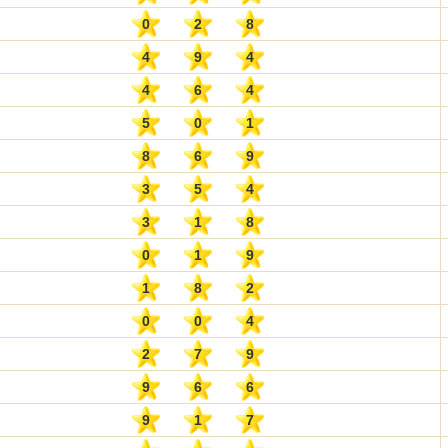
0
2
8
4
9
4
4
6
4
5
0
1
8
6
9
3
5
4
3
1
8
0
1
9
1
8
2
0
0
4
2
7
9
9
6
6
9
1
7