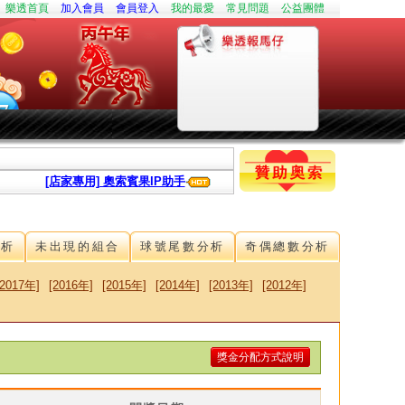
樂透首頁
加入會員
會員登入
我的最愛
常見問題
公益團體
[店家專用] 奧索賓果IP助手
分析
未出現的組合
球號尾數分析
奇偶總數分析
[2017年]
[2016年]
[2015年]
[2014年]
[2013年]
[2012年]
獎金分配方式說明