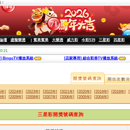
碼！
論壇
虛擬樂透
賓果賓果
大樂透
威力彩
今彩539
三星彩
四星彩
|
10:21
] BingoTV播放系統
[店家專用] 綜合彩券TV播放系統
開獎號碼查詢
開出次數
5年]
[2024年]
[2023年]
[2022年]
[2021年]
[2020年]
[2019年]
[2018年]
0年]
[2009年]
[2008年]
[2007年]
[2006年]
[2005年]
[2004年]
三星彩開獎號碼查詢