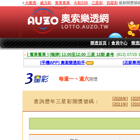
大樂透
、
威力彩
、
賓果賓果
、
今彩539
、
三星彩
、
四星彩
最新開獎號
樂透首頁
會員中心
樂透
|
»
[ 賓果賓果 ]
[報牌] 11:00至12:00 三星 12期 參考
(813) 07/29 
[手機APP] 奧索樂透助手
[店家專用
每週一 ~ 週六
開獎
[2026年]
[202
查詢歷年三星彩開獎號碼：
[2011年]
[201