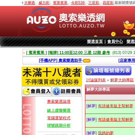
大樂透
、
威力彩
、
賓果賓果
、
今彩539
、
三星彩
、
四星彩
最新開獎號
樂透首頁
會員中心
樂透
|
»
[ 賓果賓果 ]
[報牌] 11:00至12:00 三星 12期 參考
(813) 07/29 
[手機APP] 奧索樂透助手
[店家專用
討論版列表
»
解夢大師專區
解夢大師專區
奧索樂透論壇
[解夢]
有請健美版主幫解夢
線上虛擬樂透
電腦選號程式
[解夢]
有請健美版主幫解夢
球號跳期分析
[解夢]
我媽的夢