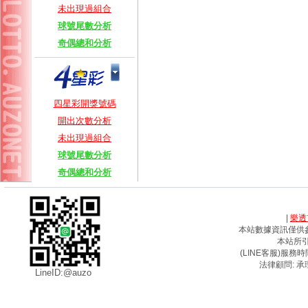
未出現過組合
球號尾數分析
奇偶總和分析
四星彩開獎號碼
開出次數分析
未出現過組合
球號尾數分析
奇偶總和分析
|
樂透
本站數據資訊僅供
本站所
(LINE客服)服務時間
法律顧問: 承
LineID:@auzo