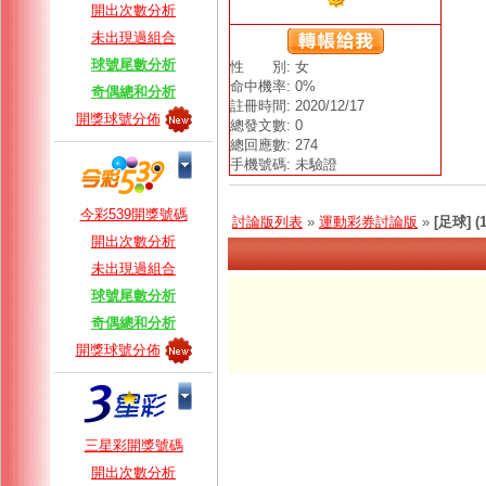
開出次數分析
未出現過組合
球號尾數分析
性 別: 女
命中機率: 0%
奇偶總和分析
註冊時間: 2020/12/17
開獎球號分佈
總發文數: 0
總回應數: 274
手機號碼: 未驗證
今彩539開獎號碼
討論版列表
»
運動彩券討論版
»
[足球] (1
開出次數分析
未出現過組合
球號尾數分析
奇偶總和分析
開獎球號分佈
三星彩開獎號碼
開出次數分析