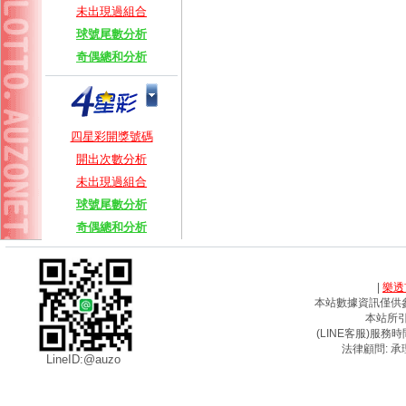
未出現過組合
球號尾數分析
奇偶總和分析
四星彩開獎號碼
開出次數分析
未出現過組合
球號尾數分析
奇偶總和分析
|
樂透
本站數據資訊僅供
本站所
(LINE客服)服務時間
法律顧問: 承
LineID:@auzo