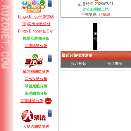
註冊時間:2026/07/01
網友點閱數:105
手機號碼:
已驗證
Bingo Bingo開獎號碼
(未)開出次數分析
Bingo Bingo綜合分析
廣
拖號及跳期分析
告
開獎球號分佈
最近10筆投注清單
投注種類
投注期號
威力彩開獎號碼
開出次數分析
球號尾數分析
奇偶總和分析
開獎球號分佈
大樂透開獎號碼