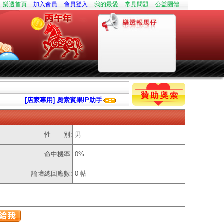
樂透首頁
加入會員
會員登入
我的最愛
常見問題
公益團體
[店家專用] 奧索賓果IP助手
性 別:
男
命中機率:
0%
論壇總回應數:
0 帖