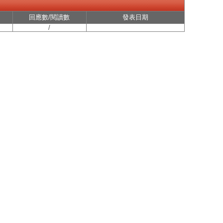
回應數/閱讀數
發表日期
/