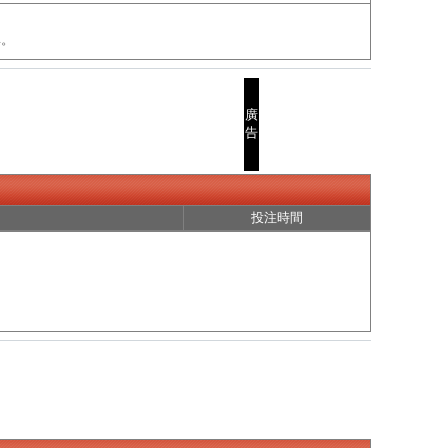
率。
廣
告
投注時間