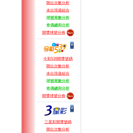
開出次數分析
未出現過組合
球號尾數分析
奇偶總和分析
開獎球號分佈
今彩539開獎號碼
開出次數分析
未出現過組合
球號尾數分析
奇偶總和分析
開獎球號分佈
三星彩開獎號碼
開出次數分析