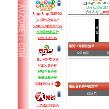
註冊時間:2025/03/
網友點閱數:389
手機號碼:
已驗
Bingo Bingo開獎號碼
(未)開出次數分析
Bingo Bingo綜合分析
廣
拖號及跳期分析
告
開獎球號分佈
最近10筆投注清單
投注種類
威力彩開獎號碼
開出次數分析
球號尾數分析
奇偶總和分析
開獎球號分佈
最新發表的10則文章
討論版
大樂透開獎號碼