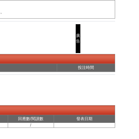
率。
廣
告
投注時間
回應數/閱讀數
發表日期
/