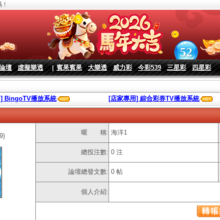
碼！
論壇
虛擬樂透
賓果賓果
大樂透
威力彩
今彩539
三星彩
四星彩
|
] BingoTV播放系統
[店家專用] 綜合彩券TV播放系統
暱 稱:
海洋1
9)
總投注數:
0 注
論壇總發文數:
0 帖
個人介紹: