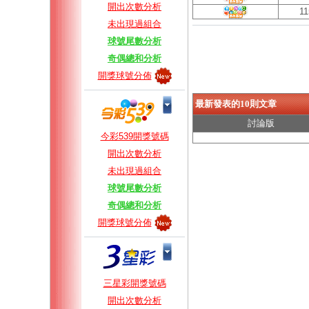
開出次數分析
11
未出現過組合
球號尾數分析
奇偶總和分析
開獎球號分佈
最新發表的10則文章
討論版
今彩539開獎號碼
開出次數分析
未出現過組合
球號尾數分析
奇偶總和分析
開獎球號分佈
三星彩開獎號碼
開出次數分析