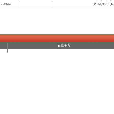
5043926
04,14,34,55,6
文章主旨