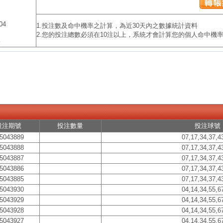
04
1.投注數及命中機率之計算，為近30天內之數據統計資料
2.您的投注總數必須在10注以上，系統才會計算您的個人命中機
證
投注期號
投注數量
投注球號
5043889
07,17,34,37,4
5043888
07,17,34,37,4
5043887
07,17,34,37,4
5043886
07,17,34,37,4
5043885
07,17,34,37,4
5043930
04,14,34,55,6
5043929
04,14,34,55,6
5043928
04,14,34,55,6
5043927
04,14,34,55,6