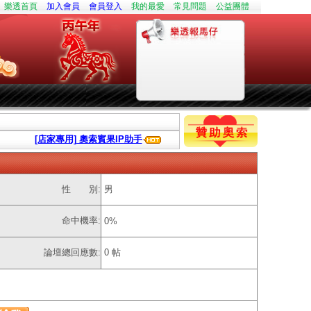
樂透首頁
加入會員
會員登入
我的最愛
常見問題
公益團體
[店家專用] 奧索賓果IP助手
性 別:
男
命中機率:
0%
論壇總回應數:
0 帖