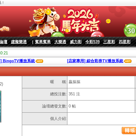
碼！
論壇
虛擬樂透
賓果賓果
大樂透
威力彩
今彩539
三星彩
四星彩
|
10:21
] BingoTV播放系統
[店家專用] 綜合彩券TV播放系統
暱 稱:
贏摳摳
2)
總投注數:
351 注
論壇總發文數:
0 帖
個人介紹: