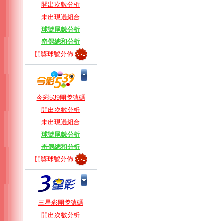
開出次數分析
未出現過組合
球號尾數分析
奇偶總和分析
開獎球號分佈
今彩539開獎號碼
開出次數分析
未出現過組合
球號尾數分析
奇偶總和分析
開獎球號分佈
三星彩開獎號碼
開出次數分析