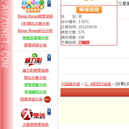
三星彩 1
Bingo Bingo開獎號碼
性 別: 男
命中機率: 1.82%
(未)開出次數分析
註冊時間: 2011/04/19
Bingo Bingo綜合分析
總發文數: 575
總回應數: 336
拖號及跳期分析
手機號碼:
已驗證
開獎球號分佈
威力彩開獎號碼
開出次數分析
討論版列表
»
3、4星彩討論版
»
[分享] 
球號尾數分析
奇偶總和分析
開獎球號分佈
大樂透開獎號碼