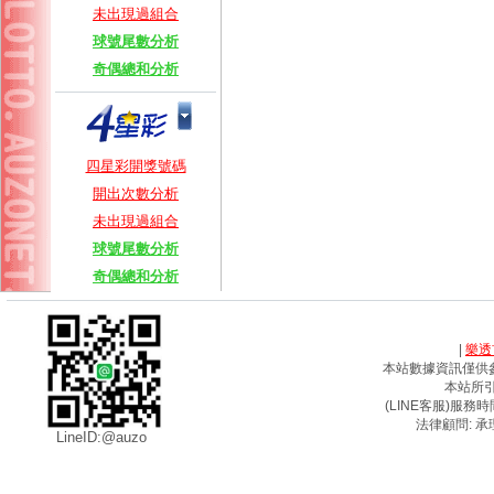
未出現過組合
球號尾數分析
奇偶總和分析
四星彩開獎號碼
開出次數分析
未出現過組合
球號尾數分析
奇偶總和分析
|
樂透
本站數據資訊僅供
本站所
(LINE客服)服務時間
法律顧問: 承
LineID:@auzo