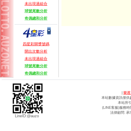
未出現過組合
球號尾數分析
奇偶總和分析
四星彩開獎號碼
開出次數分析
未出現過組合
球號尾數分析
奇偶總和分析
|
樂透
本站數據資訊僅供
本站所
(LINE客服)服務時間
法律顧問: 承
LineID:@auzo