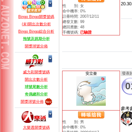
20.30
性 別: 女
命中機率: 0%
註冊時間: 2007/12/11
Bingo Bingo開獎號碼
總發文數: 99
(未)開出次數分析
總回應數: 48
Bingo Bingo綜合分析
手機號碼:
已驗證
拖號及跳期分析
開獎球號分佈
威力彩開獎號碼
發表於 2
安立奎
開出次數分析
0
球號尾數分析
奇偶總和分析
開獎球號分佈
參考
性 別: 男
命中機率: 0%
大樂透開獎號碼