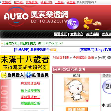
大樂透
、
威力彩
、
賓果賓果
、
今彩539
、
三星彩
、
四星彩
最新開獎號碼！
樂透首頁
會員中心
樂透論壇
虛擬
|
»
[ 今彩539 ]
[報牌] 獨支
(813) 07/29 11:27
[手機APP] 奧索樂透助手
[店家專用] BingoT
討論版列表
»
今彩539討論版
»
[分享] 0
[分享] 05/18 今彩 參考
0149
發表於 2
奧索樂透論壇
2
線上虛擬樂透
電腦選號程式
球號跳期分析
本期