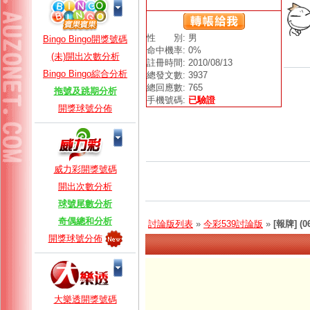
性 別: 男
Bingo Bingo開獎號碼
命中機率: 0%
(未)開出次數分析
註冊時間: 2010/08/13
Bingo Bingo綜合分析
總發文數: 3937
總回應數: 765
拖號及跳期分析
手機號碼:
已驗證
開獎球號分佈
威力彩開獎號碼
開出次數分析
球號尾數分析
奇偶總和分析
討論版列表
»
今彩539討論版
»
[報牌] (0
開獎球號分佈
大樂透開獎號碼