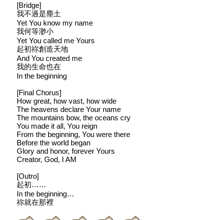
[Bridge]
我不過是塵土
Yet You know my name
我何等渺小
Yet You called me Yours
起初祢創造天地
And You created me
我的生命也在
In the beginning
[Final Chorus]
How great, how vast, how wide
The heavens declare Your name
The mountains bow, the oceans cry
You made it all, You reign
From the beginning, You were there
Before the world began
Glory and honor, forever Yours
Creator, God, I AM
[Outro]
起初……
In the beginning…
祢就在那裡