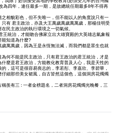
世，我除了必須接受當地的學校教育(必須受九年的台灣國
改為四年，連任最多一期，是故總統任期最多8年不得再
億之相貌彩色，但不失唯一，但不能以人的角度說只有一
，只有 君主政治，亦及大王萬歲萬歲萬萬歲，那楊佳明受
經在民主政治的執行環境之一切氣候。
上君王統治，才能吻合佛家立出大雄寶殿的大英雄志氣象報
要能知道為什麼?
萬歲萬萬歲，因為王是永恆無法滅，而我們都是眾生也就
道為何不能是民主政治，只有君王政治的君王統治，才是
為什麼是君王政治，方能教化教育普及人心，我是天性的
娘的，這可是很容易喪志的，李若彤、李嘉欣、李碧華，
磨仔細那些美女裙風，自古皆然這個色，這個洞房花燭燭
稱羨有三 : 一者金榜題名，二者洞房花燭燭光晚餐，三