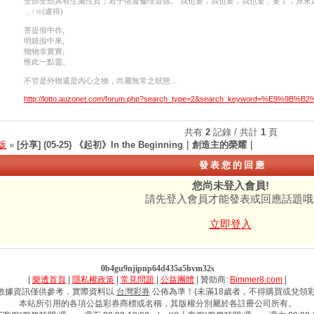
全部全部具有生滅性質；君子恪遵倫理道德。 我也要，我也要，我也要；要了，原來如此，我
，↑⊙(慮得)
菩提假中作,
明鏡假中來,
物物非實實,
惟此一點靈。
不管是外物還是內心之物，尚屬無常之狀態...
http://lotto.auzonet.com/forum.php?search_type=2&search_keyword=%E9%9
共有
2
記錄 / 共計
1
頁
版
»
[分享] (05-25) 《起初》In the Beginning｜創造主的榮耀｜
發 表 您 的 回 應
您尚未登入會員!
請先登入會員才能發表或回應話題哦
立即登入
0b4gu9njipnp64d435a5hvm32s
|
樂透首頁
|
隱私權政策
|
常見問題
|
公益團體
| 贊助商:
Bimmer8.com
|
數據資訊僅供參考，實際資料以
台灣彩券
公佈為準！(未滿18歲者，不得購買或兌領彩
本站所引用的各項公益彩券商標或名稱，其版權分別屬於各註冊公司所有。