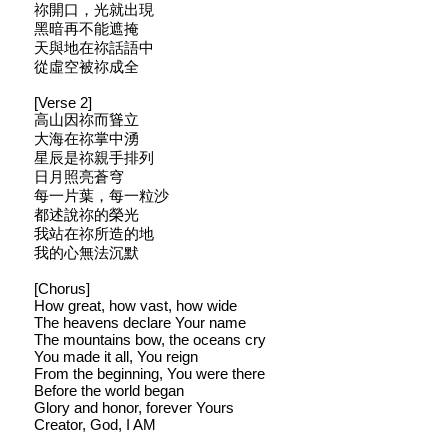
祢開口，光就出現
黑暗再不能遮掩
天與地在祢話語中
從虛空被祢成全
[Verse 2]
高山因祢而聳立
大海在祢掌中湧
星辰是祢親手排列
日月照亮蒼穹
每一片葉，每一粒沙
都述說祢的榮光
我站在祢所造的地
我的心無法沉默
[Chorus]
How great, how vast, how wide
The heavens declare Your name
The mountains bow, the oceans cry
You made it all, You reign
From the beginning, You were there
Before the world began
Glory and honor, forever Yours
Creator, God, I AM