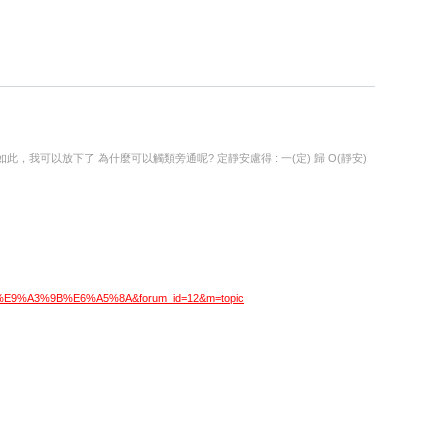
可以放下了 為什麼可以觸類旁通呢? 定靜安慮得 : 一(定) 歸 O(靜安)
B%B2%E9%A3%9B%E6%A5%8A&forum_id=12&m=topic