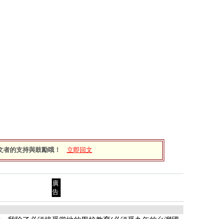
發文者的支持與鼓勵哦！
立即回文
廣
告