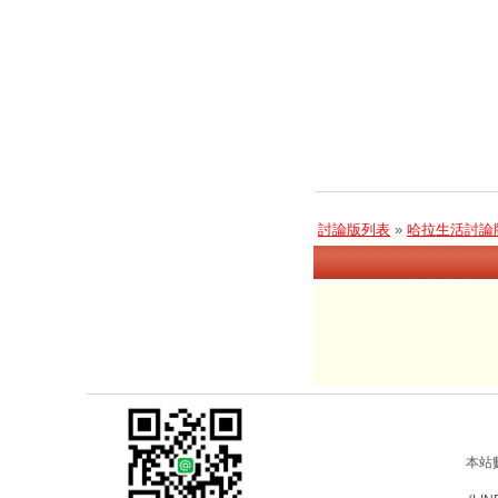
討論版列表
»
哈拉生活討論
本站