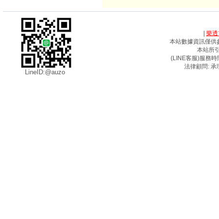
|
樂透
本站數據資訊僅供
本站所
(LINE客服)服務時間
法律顧問: 承
LineID:@auzo