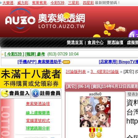
大樂透
、
威力彩
、
賓果賓果
、
今彩539
、
三星彩
、
四星彩
最新開獎號碼！
樂透首頁
會員中心
樂透論壇
虛擬
|
»
[ 今彩539 ]
[報牌] 參考
(813) 07/29 10:04
[手機APP] 奧索樂透助手
[店家專用] BingoT
討論版列表
»
3、4星彩討論版
»
[其它] 
[其它] (06-14) [資訊]114年6月12日
asdfe0
發表於 2
資
奧索樂透論壇
台
線上虛擬樂透
htt
電腦選號程式
球號跳期分析