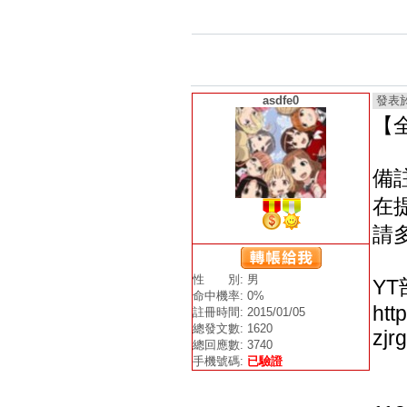
asdfe0
發表於 2
【
備
在
請
性 別: 男
YT
命中機率: 0%
htt
註冊時間: 2015/01/05
總發文數: 1620
zj
總回應數: 3740
手機號碼:
已驗證