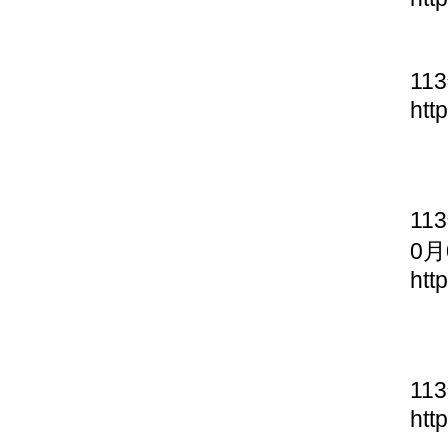
11
htt
11
0月
htt
11
htt