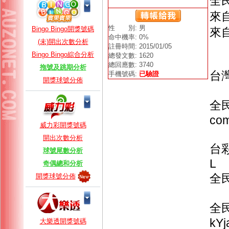
全
來自
性 別: 男
Bingo Bingo開獎號碼
來自
命中機率: 0%
(未)開出次數分析
註冊時間: 2015/01/05
Bingo Bingo綜合分析
總發文數: 1620
總回應數: 3740
拖號及跳期分析
台灣
手機號碼:
已驗證
開獎球號分佈
全民
com
威力彩開獎號碼
開出次數分析
台彩樂
球號尾數分析
L
奇偶總和分析
全民i
開獎球號分佈
全民
kYj
大樂透開獎號碼