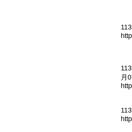
11
htt
11
月0
htt
11
htt