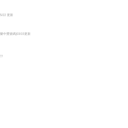
/22 更新
中獎號碼]03/15更新
計!