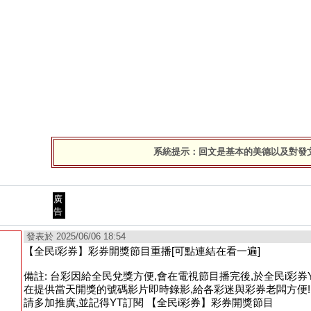
系統提示：回文是基本的美德以及對
廣
告
發表於 2025/06/06 18:54
【全民i彩券】彩券開獎節目重播[可點連結在看一遍]
備註: 台彩因給全民兌獎方便,會在電視節目播完後,於全民i彩券
在提供當天開獎的號碼影片即時錄影,給各彩迷與彩券老闆方便!
請多加推廣,並記得YT訂閱 【全民i彩券】彩券開獎節目