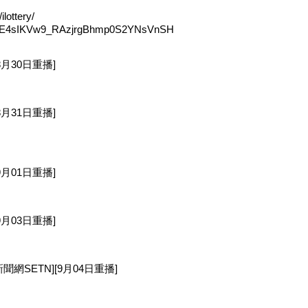
ttery/
kPNE4sIKVw9_RAzjrgBhmp0S2YNsVnSH
8月30日重播]
8月31日重播]
9月01日重播]
9月03日重播]
網SETN][9月04日重播]