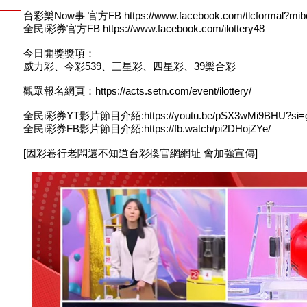
台彩樂Now事 官方FB https://www.facebook.com/tlcformal?mi
全民i彩券官方FB https://www.facebook.com/ilottery48
今日開獎獎項：
威力彩、今彩539、三星彩、四星彩、39樂合彩
觀眾報名網頁：https://acts.setn.com/event/ilottery/
全民i彩券YT影片節目介紹:https://youtu.be/pSX3wMi9BHU?si=
全民i彩券FB影片節目介紹:https://fb.watch/pi2DHojZYe/
[因彩卷行老闆還不知道台彩換官網網址 會加強宣傳]