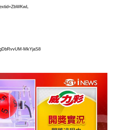
bextid=ZbWKwL
gDbRvvUM-MkYjaS8