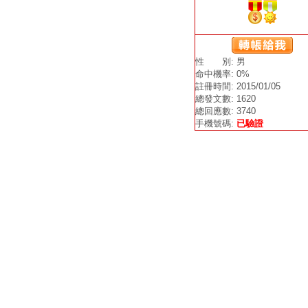
性 別: 男
命中機率: 0%
註冊時間: 2015/01/05
總發文數: 1620
總回應數: 3740
手機號碼:
已驗證