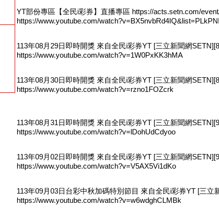
YT部份專區【全民i彩券】直播專區 https://acts.setn.com/event/ilo
https://www.youtube.com/watch?v=BX5nvbRd4IQ&list=PL
113年08月29日即時開獎 來自全民i彩券YT [三立新聞網SETN][
https://www.youtube.com/watch?v=1W0PxKK3hMA
113年08月30日即時開獎 來自全民i彩券YT [三立新聞網SETN][
https://www.youtube.com/watch?v=rzno1FOZcrk
113年08月31日即時開獎 來自全民i彩券YT [三立新聞網SETN][
https://www.youtube.com/watch?v=lDohUdCdyoo
113年09月02日即時開獎 來自全民i彩券YT [三立新聞網SETN][
https://www.youtube.com/watch?v=V5AX5Vi1dKo
113年09月03日台彩中秋加碼特別節目 來自全民i彩券YT [三立新聞
https://www.youtube.com/watch?v=w6wdghCLMBk