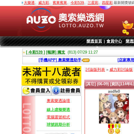
大樂透
、
威力彩
、
賓果賓果
、
今彩539
、
三星彩
、
四星彩
最新開獎號
樂透首頁
會員中心
樂透
|
»
[ 今彩539 ]
[報牌] 獨支
(813) 07/29 11:27
[手機APP] 奧索樂透助手
[店家專用
討論版列表
»
威力彩討論版
[其它] (06-09) [資訊]1
asdfe0
奧索樂透論壇
線上虛擬樂透
電腦選號程式
球號跳期分析