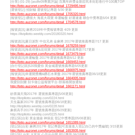
[分享] (01-29) [asdfe09專業評論] 百萬年終獎金新莊民本街彩卷行中100萬TOP
http://lotto.auzonet.com/forums/detail_1729495.html
[選號登記] 招財貓 選號登記專題 5/30 更新
http://lotto.auzonet.com/forums/detail_1705320.html
[報號登記] 鑽很大 海底大尋寶 幸運輪盤 好運連連 聯合中獎專題6/04 更新
http://lotto.auzonet.com/forums/detail_1704578.html
[報號資訊] 麻將2018年中獎報號專題 4/29 更新
https://ilstpllotto.weebly.com/20180320.html
[報號資訊]夏日派對 中信兄弟 金麻將 2017年選號推薦專題7/17 更新
http://lotto.auzonet.com/forums/detail_1678259.html
[報號資訊]海底尋寶&花現寶 2017年選號推薦專題7/17更新
http://lotto.auzonet.com/forums/detail_1673479.html
[報號資訊]幸運輪盤 2017年選號推薦專題6/12 更新
http://lotto.auzonet.com/forums/detail_1669453.html
[自行登記區]520我愛你 黃金城選號推薦專題6/05更新
http://lotto.auzonet.com/forums/detail_1666975.html
[報號資訊]幸運開獎機&鑽石水果盤 2017年選號推薦專題06/18更新
http://lotto.auzonet.com/forums/detail_1664005.html
我愛刮刮樂 刮卡做公益報號平台-部落格開放通知
http://lotto.auzonet.com/forums/detail_1661171.html
鈔票滿天飛2017年 選號推薦專題[5/06更新]
http://ilstpllotto.weebly.com/0224.html
天生贏家2017年 選號推薦專題[06/18更新]
http://ilstpllotto.weebly.com/0228.html
象棋高手2017年 選號推薦專題[05/29更新]
http://ilstpllotto.weebly.com/0225.html
[登記區]台彩 黃金連線 神保庇 登記中獎專題[05/06更新]
http://lotto.auzonet.com/forums/detail_1651089.html
[登記區]台彩 麻將2017年 登記專題[可直接進入登記自己的中獎編號] 3/15更新
http://lotto.auzonet.com/forums/detail_1653935.html
[登記區] 台彩 大富翁 心花朵朵開 登記專題 06/18更新