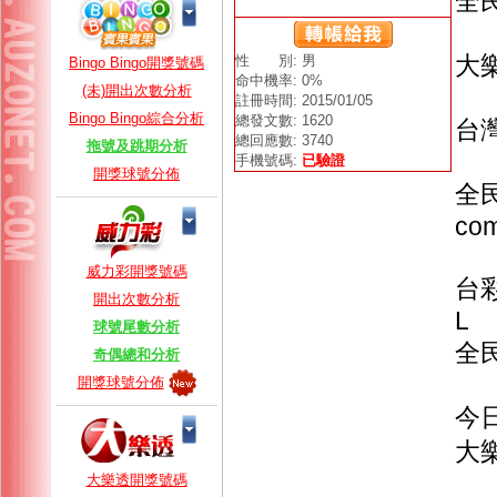
全
大樂
性 別: 男
Bingo Bingo開獎號碼
命中機率: 0%
(未)開出次數分析
註冊時間: 2015/01/05
Bingo Bingo綜合分析
總發文數: 1620
台灣
總回應數: 3740
拖號及跳期分析
手機號碼:
已驗證
開獎球號分佈
全民
com
威力彩開獎號碼
台彩樂
開出次數分析
L
球號尾數分析
全民i
奇偶總和分析
開獎球號分佈
今
大
大樂透開獎號碼