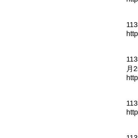
11
htt
11
月2
htt
11
htt
11