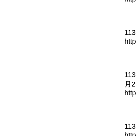
11
htt
11
月2
htt
11
htt