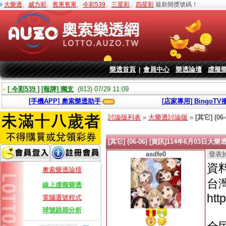
大樂透
、
威力彩
、
賓果賓果
、
今彩539
、
三星彩
、
四星彩
最新開獎號碼！
樂透首頁
會員中心
樂透論壇
虛擬
|
»
[ 今彩539 ]
[報牌] 獨支
(813) 07/29 11:09
[手機APP] 奧索樂透助手
[店家專用] BingoT
討論版列表
»
大樂透討論版
»
[其它] (
[其它] (06-06) [資訊]114年6月03日
asdfe0
發表於 2
資
奧索樂透論壇
台
線上虛擬樂透
htt
電腦選號程式
球號跳期分析