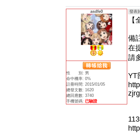
asdfe0
發表於 2
【
備
在
請
性 別: 男
YT
命中機率: 0%
htt
註冊時間: 2015/01/05
總發文數: 1620
zj
總回應數: 3740
手機號碼:
已驗證
11
htt