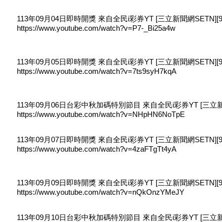
113年09月04日即時開獎 來自全民i彩券YT [三立新聞網SETN][
https://www.youtube.com/watch?v=P7-_Bi25a4w
113年09月05日即時開獎 來自全民i彩券YT [三立新聞網SETN][
https://www.youtube.com/watch?v=7ts9syH7kqA
113年09月06日台彩中秋加碼特別節目 來自全民i彩券YT [三立新聞
https://www.youtube.com/watch?v=NHpHN6NoTpE
113年09月07日即時開獎 來自全民i彩券YT [三立新聞網SETN][
https://www.youtube.com/watch?v=4zaFTgTt4yA
113年09月09日即時開獎 來自全民i彩券YT [三立新聞網SETN][
https://www.youtube.com/watch?v=nQkOnzYMeJY
113年09月10日台彩中秋加碼特別節目 來自全民i彩券YT [三立新聞