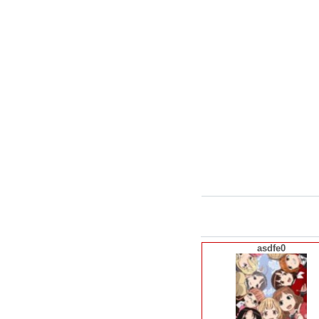
asdfe0