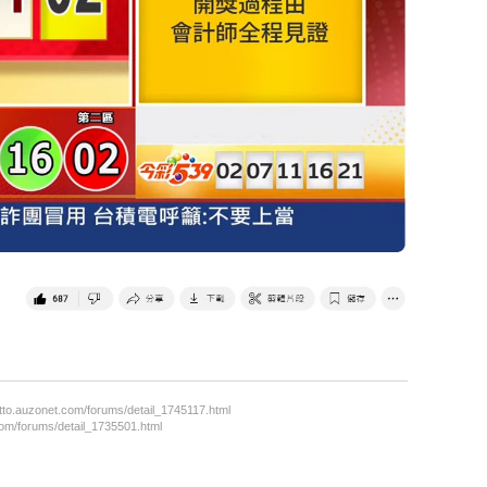
net.com/forums/detail_1745117.html
orums/detail_1735501.html