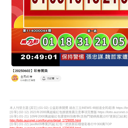
本人刊登主題 [其它] (01-02) 公益彩券開獎 就在三立iNEWS 48頻道全民i彩券 https://lotto.auzo
[分享] (02-12) 2021年2000萬超級紅包挑號推薦注意事項完整版 https://lotto.auzonet.com/f
[分享] (01-21) 109年2000萬超級紅包選號特別教學(含熱門號碼推薦)2/07更新[已結束]
http://lotto.auzonet.com/forums/detail_1729005.html
[分享] (01-22) [asdfe09專業評論] 紅包一把抓新莊穩發彩卷行中300萬TOP