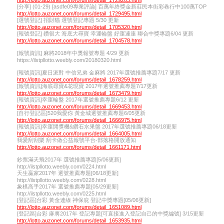
http://lotto.auzonet.com/forums/detail_1729203.html
[分享] (01-29) [asdfe09專業評論] 百萬年終獎金新莊民本街彩卷行中100萬TOP
http://lotto.auzonet.com/forums/detail_1729495.html
[選號登記] 招財貓 選號登記專題 5/30 更新
http://lotto.auzonet.com/forums/detail_1705320.html
[報號登記] 鑽很大 海底大尋寶 幸運輪盤 好運連連 聯合中獎專題6/04 更新
http://lotto.auzonet.com/forums/detail_1704578.html
[報號資訊] 麻將2018年中獎報號專題 4/29 更新
https://ilstpllotto.weebly.com/20180320.html
[報號資訊]夏日派對 中信兄弟 金麻將 2017年選號推薦專題7/17 更新
http://lotto.auzonet.com/forums/detail_1678259.html
[報號資訊]海底尋寶&花現寶 2017年選號推薦專題7/17更新
http://lotto.auzonet.com/forums/detail_1673479.html
[報號資訊]幸運輪盤 2017年選號推薦專題6/12 更新
http://lotto.auzonet.com/forums/detail_1669453.html
[自行登記區]520我愛你 黃金城選號推薦專題6/05更新
http://lotto.auzonet.com/forums/detail_1666975.html
[報號資訊]幸運開獎機&鑽石水果盤 2017年選號推薦專題06/18更新
http://lotto.auzonet.com/forums/detail_1664005.html
我愛刮刮樂 刮卡做公益報號平台-部落格開放通知
http://lotto.auzonet.com/forums/detail_1661171.html
鈔票滿天飛2017年 選號推薦專題[5/06更新]
http://ilstpllotto.weebly.com/0224.html
天生贏家2017年 選號推薦專題[06/18更新]
http://ilstpllotto.weebly.com/0228.html
象棋高手2017年 選號推薦專題[05/29更新]
http://ilstpllotto.weebly.com/0225.html
[登記區]台彩 黃金連線 神保庇 登記中獎專題[05/06更新]
http://lotto.auzonet.com/forums/detail_1651089.html
[登記區]台彩 麻將2017年 登記專題[可直接進入登記自己的中獎編號] 3/15更新
http://lotto.auzonet.com/forums/detail_1653935.html