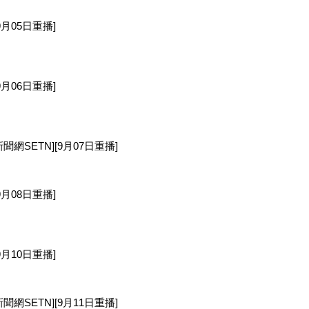
9月05日重播]
9月06日重播]
網SETN][9月07日重播]
9月08日重播]
9月10日重播]
網SETN][9月11日重播]