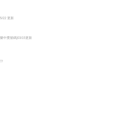
/22 更新
中獎號碼]03/15更新
計!