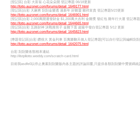
[登記區] 台彩 大富翁 心花朵朵開 登記專題 06/18更新
http://lotto.auzonet.com/forums/detail_1649177.html
[登記區]台彩 大麻將 刮刮金樂透 過新年 好雞靈 雞祥富貴 登記專題5/23更新
http://lotto.auzonet.com/forums/detail_1646901.html
[登記區]台彩 2,000萬開運發財金 $1,200萬大吉利 金雞獎 發紅包 雞年行大運 登記專題5
http://lotto.auzonet.com/forums/detail_1644665.html
[登記區]台彩 五路財神 決戰推筒子 金雞下蛋 超級中發白登記專題 5/12 更新
http://lotto.auzonet.com/forums/detail_1645823.html
[專題登記區]台彩 鑽很大 黃金列車 百萬樂翻天個人登記專題[可以自行登記與編輯刮刮樂
http://lotto.auzonet.com/forums/detail_1642075.html
台彩 刮刮樂各類相本連結
http://ilstpllotto.weebly.com/scratch-card.html
目前我asdfe0以停止奧索刮刮樂版內各主題的評論回覆,只提供各類刮刮樂中獎號碼統