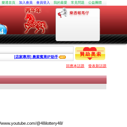
樂透首頁
加入會員
會員登入
我的最愛
常見問題
公益團體
[店家專用] 奧索賓果IP助手
回應本話題
發表新話題
outube.com/@48ilottery48/