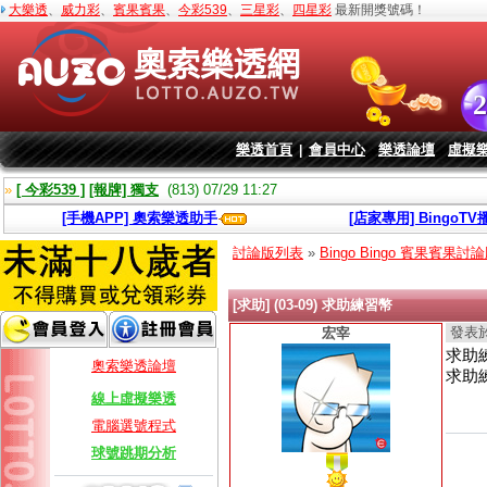
大樂透
、
威力彩
、
賓果賓果
、
今彩539
、
三星彩
、
四星彩
最新開獎號碼！
樂透首頁
會員中心
樂透論壇
虛擬
|
»
[ 今彩539 ]
[報牌] 獨支
(813) 07/29 11:27
[手機APP] 奧索樂透助手
[店家專用] BingoT
討論版列表
»
Bingo Bingo 賓果賓果討
[求助] (03-09) 求助練習幣
發表於 2
宏宰
求助
奧索樂透論壇
求助
線上虛擬樂透
電腦選號程式
球號跳期分析