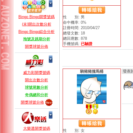
Bingo Bingo開獎號碼
性 別: 男
命中機率: 0%
(未)開出次數分析
註冊時間: 2010/04/27
Bingo Bingo綜合分析
總發文數: 18
總回應數: 878
拖號及跳期分析
手機號碼:
已驗證
開獎球號分佈
發表於 2
騎豬豬撞馬桶
威力彩開獎號碼
開出次數分析
球號尾數分析
奇偶總和分析
開獎球號分佈
大樂透開獎號碼
性 別: 女