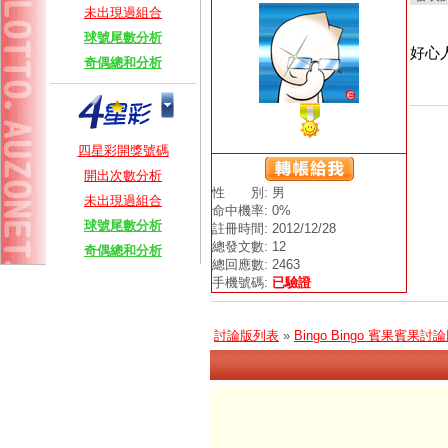
未出現過組合
球號尾數分析
好心
奇偶總和分析
四星彩開獎號碼
開出次數分析
性 別: 男
未出現過組合
命中機率: 0%
球號尾數分析
註冊時間: 2012/12/28
總發文數: 12
奇偶總和分析
總回應數: 2463
手機號碼:
已驗證
討論版列表
»
Bingo Bingo 賓果賓果討